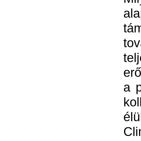
al
tá
tov
tel
er
a p
kol
él
Cli