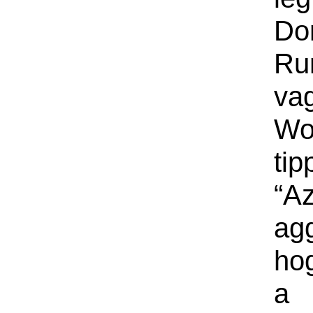
Do
Ru
va
Wol
tip
“A
ag
ho
a