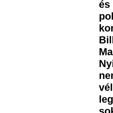
és
pol
ko
Bil
Ma
Ny
ne
vé
le
so