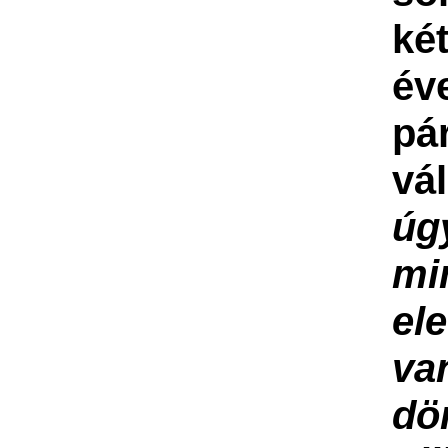
ké
év
pá
vá
úg
mi
el
va
dö