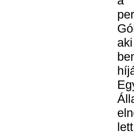
a
per
Gól
ak
be
hí
Eg
Ál
eln
le