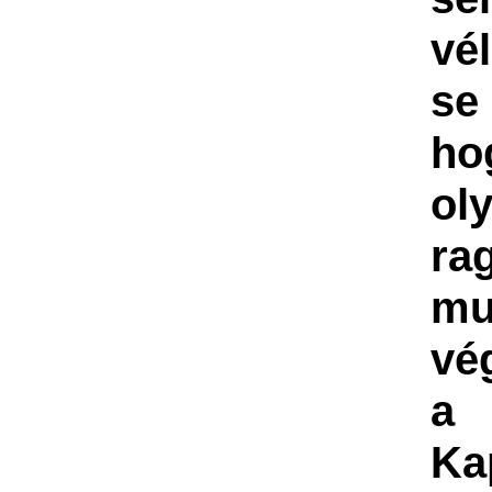
vél
se
ho
ol
ra
mu
vé
a
Ka