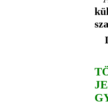
kül
sz
T
J
G