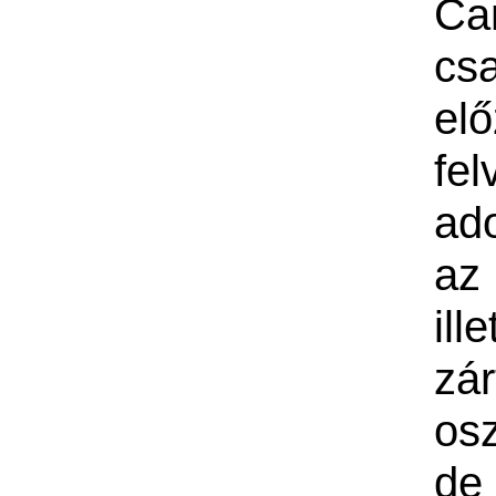
Ca
cs
elő
fel
ado
a
il
zár
osz
de