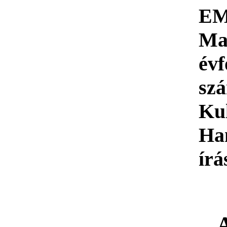
E
Ma
évf
s
Kul
Ha
írá