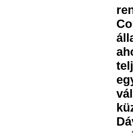
re
Co
ál
a
tel
eg
vá
kü
Dá