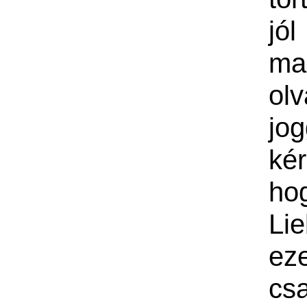
jó
ma
ol
jog
kér
hog
Li
ez
cs