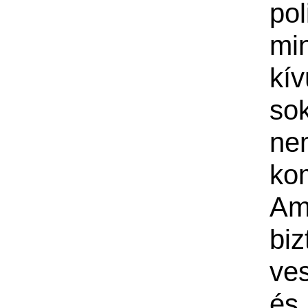
pol
mi
kív
so
ne
ko
Am
bi
ves
é