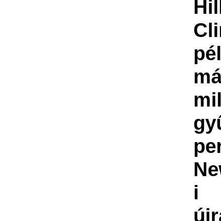
Hil
Cl
pé
má
mil
gy
pe
N
i
új