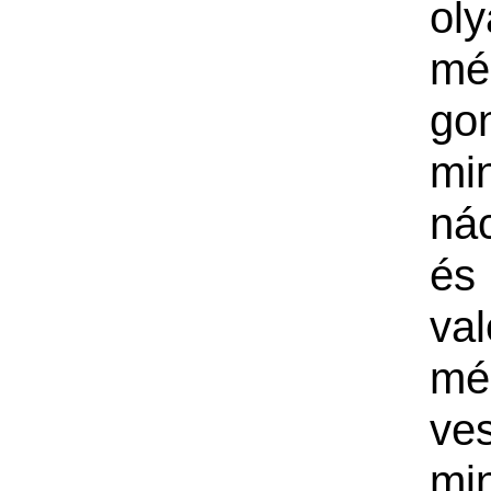
ol
mé
go
m
ná
és
val
mé
ve
m