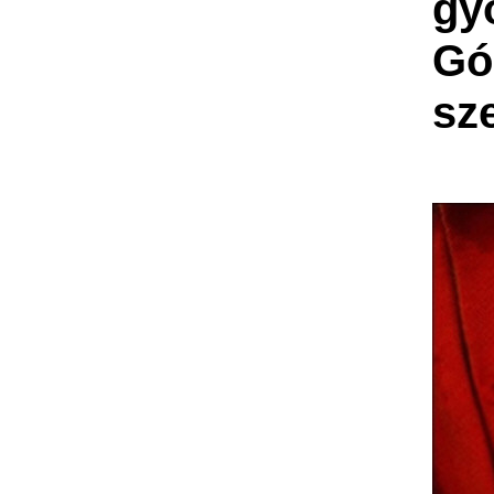
gy
Gól
sz