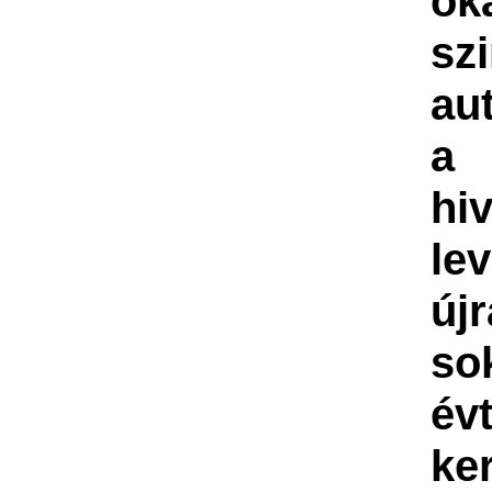
ok
szi
au
a
hi
le
új
so
év
ker