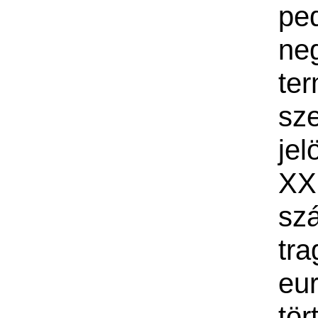
pe
ne
te
sz
jelö
XX
sz
tra
eu
tör