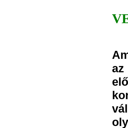
V
Am
az
el
ko
vá
ol