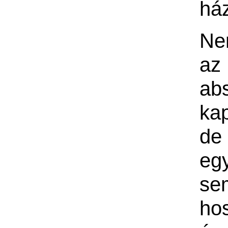
há
Ne
az
ab
ka
de
eg
se
ho