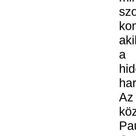
szo
ko
ak
a
hi
har
Az
köz
Pa