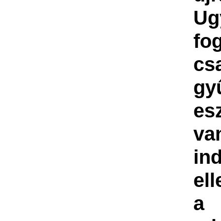
Ug
fo
cs
gy
es
va
ind
el
a