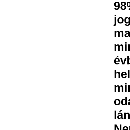
98
jo
ma
mi
év
he
mi
od
lá
Ne