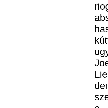
rio
ab
ha
kút
ug
Jo
Li
de
sz