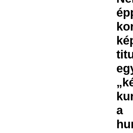
ép
ko
ké
tit
eg
„k
ku
a
hu