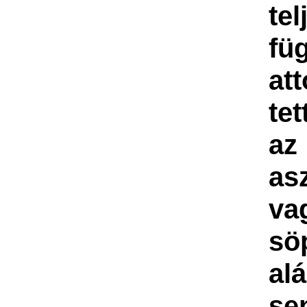
tel
fü
at
te
az
as
va
sö
al
se