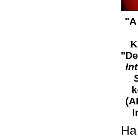
"
K
"De
In
k
(A
I
H