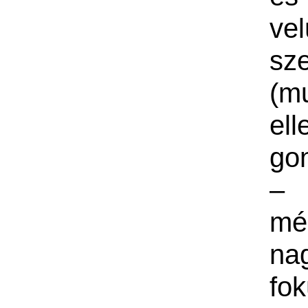
ve
sz
(m
ell
go
– 
mé
na
fo