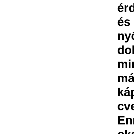
ér
és
ny
do
m
má
ká
cve
En