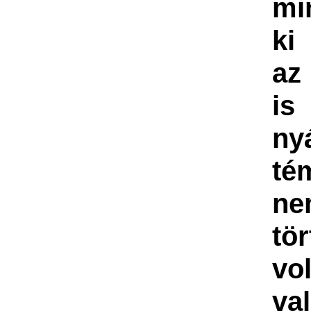
mi
ki
az
is
ny
té
ne
tör
vo
va