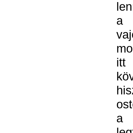
le
a 
va
mo
itt
kö
his
os
a
le