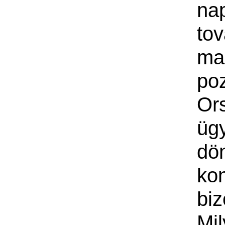
na
to
ma
po
Or
üg
dö
ko
bi
Mi