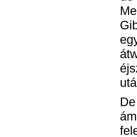
Me
Gi
eg
átw
éj
ut
D
á
fel