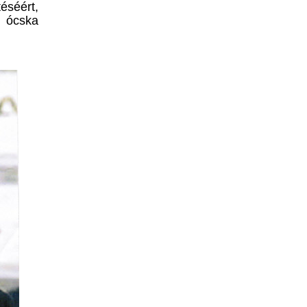
éséért,
t,
ócska