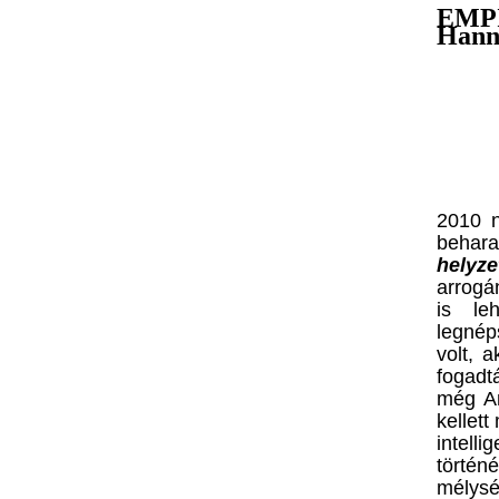
EMPI
Hann
2010 
behara
helyze
arrogán
is le
legnéps
volt, 
fogadtá
még An
kellet
intell
történé
mélys