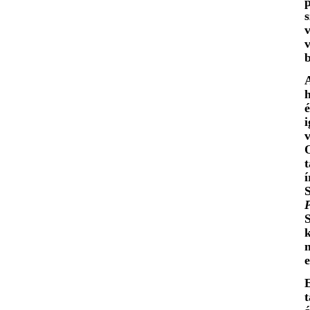
b
A
é
v
t
í
P
e