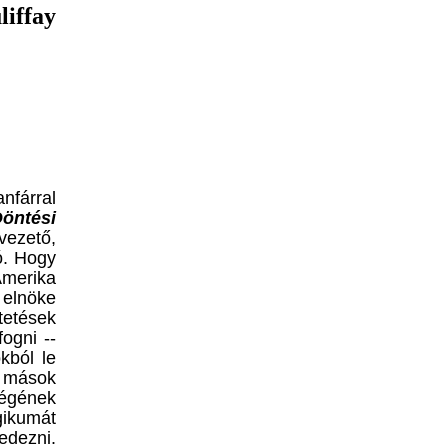
iffay
nfárral
öntési
vezető,
ó. Hogy
merika
t elnöke
tetések
fogni
--
kból le
s mások
ségének
agikumát
edezni.