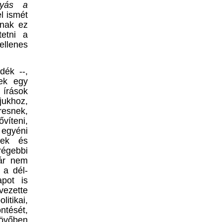
yás
a
 ismét
knak ez
tetni a
llenes
dék --,
nek egy
írások
khoz,
snek,
víteni,
 egyéni
tek és
régebbi
már nem
, a dél-
apot is
vezette
tikai,
ntését,
jövőben