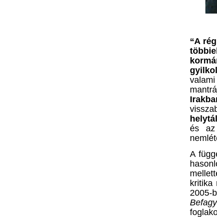
“A
rég
többi
kormán
gyilko
valami
mantrá
Irakba
vissza
helytá
és az
nemlét
A
függe
hasonl
mellet
kritika
2005-
Befagy
fogl