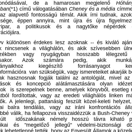
fonódásával,
de
a
hamarosan
megjelenő
Hó
hán
gban
(*1) című válogatásában
Cheney és a média
címmel
 a
z alapvető fontosságú
témát. Akik írni tudnak, azo
ssége, éppen annyira, mint újra és újra figyelmez
eripar, a politikusok és a nagytőke
népérdek e
ációjára.
v különösen érdekes lesz azoknak -- és kiváló aján
k nincsenek a világhálón, és akik szívesebben ül
székben vagy nyugágyban hosszabb lélegzetű 
ásakor. Azok számára pedig, akik munkáju
mányaikhoz kiegészítő forrásanyagot kere
információra van szükségük, vagy ismereteiket akarják bő
ak hasznosnak fogják találni az antológiát, mivel az
tások és koncepció alátámasztására olyan idéze
tok is szerepelnek benne, amelyek könyvből, esetleg 
ratból fordítottak, vagy az eredeti világhálós linken 
ők. A jelenlegi, pattanásig feszült közel-keleti helyzet
ai balra tendálás, vagy az iráni konfrontációs áll
őbbé válik, ha fellapozva visszaidézzük a Bush-Cheney 
múlt időszakának némely hosszú távra kiható poli
itikai és "megelőző jellegű" védelmi-biztonsági dö
k lehetetlenné tették, hogy az Egyesült Államok a közel