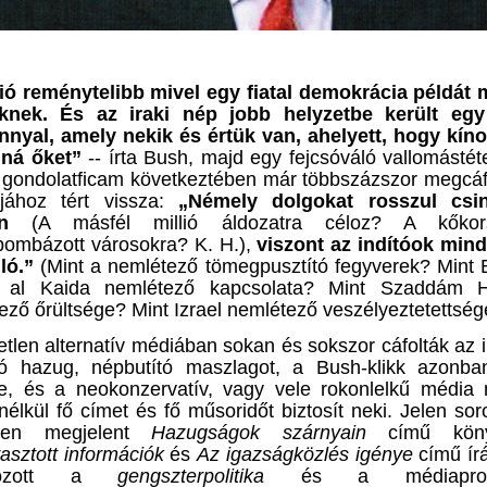
ió reménytelibb mivel egy fiatal demokrácia példát 
eknek. És az iraki nép jobb helyzetbe került egy
nyal, amely nekik és értük van, ahelyett, hogy kín
lná őket”
--
írta Bush, majd egy fejcsóváló vallomástéte
 gondolatficam következtében már többszázszor
meg
cáf
jához tért vissza:
„Némely dolgokat rosszul csin
n
(A másfél millió áldozatra céloz? A kőkor
bombázott városokra? K. H.),
viszont az indítóok min
lló
.”
(Mint a nemlétező tömegpusztító fegyverek?
Mint
 al Kaida nemlétező kapcsolat
a
?
Mint Szaddám H
ező őrültsége? Mint
Izrael nemlétező veszélyeztetettség
tlen alternatív médiában sokan és sokszor cáfolták az i
ó hazug, népbutító maszlagot, a Bush-klikk azonban
te, és a neokonzervatív, vagy vele rokonlelkű média
 nélkül fő címet és fő műsoridőt biztosít neki.
Jelen soro
ben megjelent
Hazugságok szárnyain
című köny
asztott
információk
és
Az igazságközlés igénye
című ír
akozott a
gengszterpolitika
és a médiaprosti