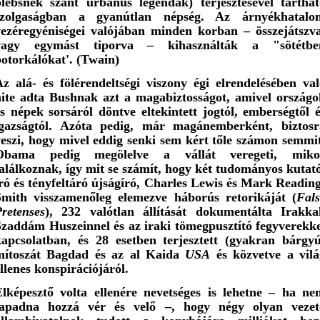
plebsnek szánt urbánus legendák) terjesztésével tarthat
szolgaságban a gyanútlan népség. Az árnyékhatalo
vezéregyéniségei valójában minden korban – összejátszva
vagy egymást tiporva – kihasználták a "sötétbe
otorkálókat'. (Twain)
z alá- és fölérendeltségi viszony égi elrendelésében val
hite adta Bushnak azt a magabiztosságot, amivel országo
s népek sorsáról döntve eltekintett jogtól, emberségtől 
igazságtól. Azóta pedig, már magánemberként, biztosr
eszi, hogy mivel eddig senki sem kért tőle számon semmit
Obama pedig megölelve a vállát veregeti, miko
alálkoznak, így mit se számít, hogy két tudományos kutat
ró és tényfeltáró újságíró, Charles Lewis és Mark Readin
Smith visszamenőleg elemezve háborús retorikáját (
Fals
retenses
), 232 valótlan állítását dokumentálta Irakkal
Szaddám Huszeinnel és az iraki tömegpusztító fegyverekke
kapcsolatban, és 28 esetben terjesztett (gyakran bárgyú
mítoszát Bagdad és az al Kaida
USA
és közvetve a vilá
llenes konspirációjáról.
Elképesztő volta ellenére nevetséges is lehetne – ha ne
tapadna hozzá vér és velő –, hogy négy olyan vezet