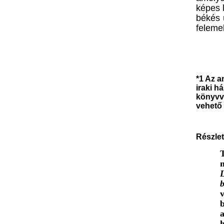
képes l
békés ú
feleme
*1 Az a
iraki h
könyvve
vehető 
Részlet
L