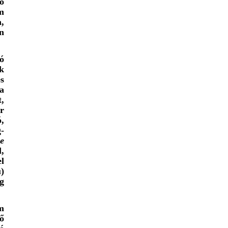
ó
m
,
n
ó
k
és
a
,
r
ó,
g-
e
,
l
)
g
m
ő