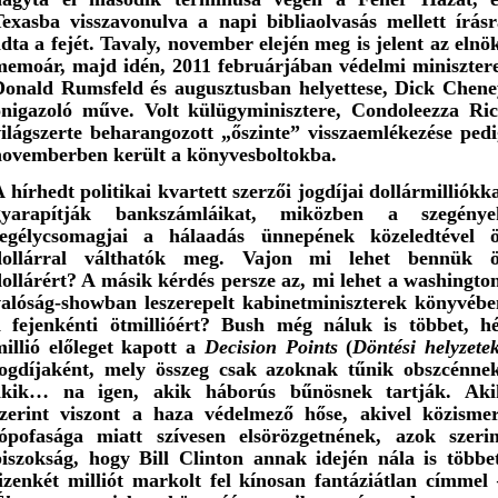
Texasba visszavonulva a napi bibliaolvasás mellett írásr
dta a fejét. Tavaly, november elején meg is jelent az elnö
memoár, majd idén, 2011 februárjában védelmi minisztere
Donald Rumsfeld és augusztusban helyettese, Dick Chene
önigazoló műve. Volt külügyminisztere, Condoleezza Ric
ilágszerte beharangozott „őszinte” visszaemlékezése pedi
novemberben került a könyvesboltokba.
 hírhedt politikai kvartett szerzői jogdíjai dollármilliókk
gyarapítják bankszámláikat, miközben a szegénye
segélycsomagjai a hálaadás ünnepének közeledtével ö
dollárral válthatók meg. Vajon mi lehet bennük ö
ollárért? A másik kérdés persze az, mi lehet a washingto
valóság-showban leszerepelt kabinetminiszterek könyvébe
a fejenkénti ötmillióért? Bush
még náluk is többet, hé
illió előleget kapott a
Decision Points
(
Döntési helyzete
jogdíjaként, mely összeg csak azoknak tűnik obszcénnek
akik… na igen, akik háborús bűnösnek tartják. Aki
szerint viszont a haza védelmező hőse, akivel közismer
jópofasága miatt szívesen elsörözgetnének, azok szerin
piszokság, hogy Bill Clinton annak idején nála is többet
izenkét milliót markolt fel kínosan fantáziátlan címmel 