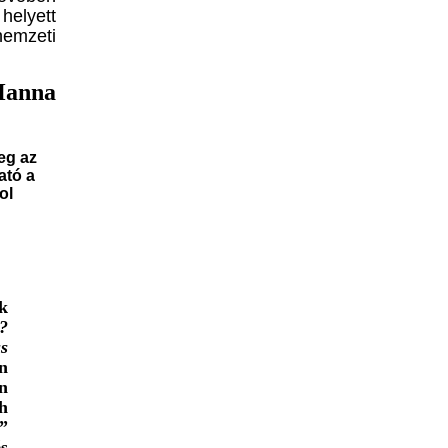
 helyett
 nemzeti
Hanna
eg az
ató a
ol
.
k
?
ús
n
n
h
”
s