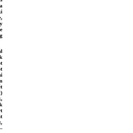
a
ki
,
y
e
g
al
k
t
t
ni
n
t
k
)
,
k
t
t
,
–