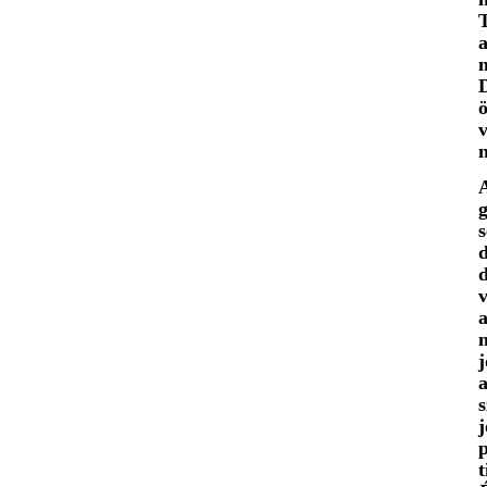
a
v
A
d
m
t