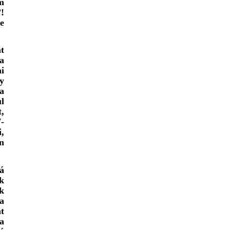
m
!
e
t
a
i
y
za
l
,
-
,
n
á
k
k
a
át
a