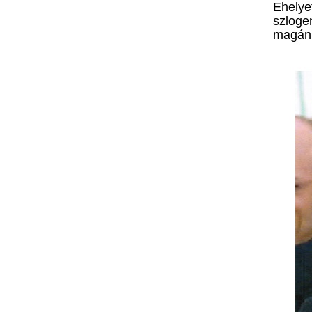
Ehelye
szloge
magá