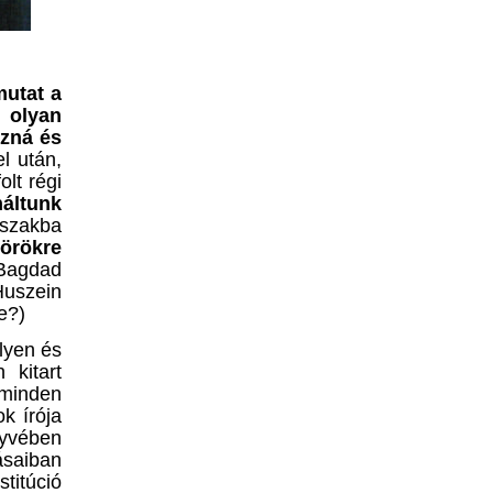
mutat a
 olyan
ozná és
l után,
olt régi
áltunk
szakba
dörökre
Bagdad
uszein
e
?)
lyen és
 kitart
 minden
k írója
vében
ás
ai
ban
túció