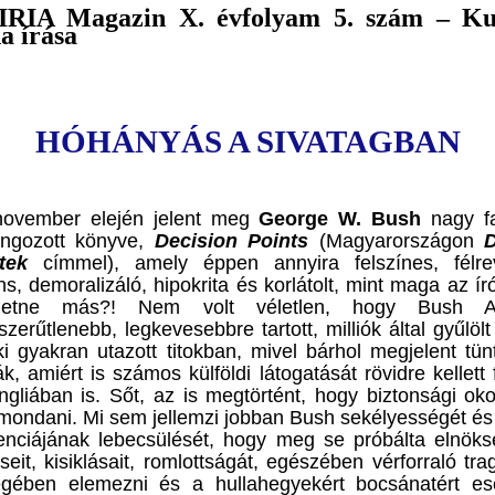
RIA Magazin X. évfolyam 5. szám – Kul
a írása
HÓHÁNYÁS A SIVATAGBAN
november elején jelent meg
George W. Bush
nagy fa
ngozott könyve,
Decision Points
(Magyarországon
D
tek
címmel), amely éppen annyira felszínes, félre
s, demoralizáló, hipokrita és korlátolt, mint maga az ír
hetne más?! Nem volt véletlen, hogy Bush A
zerűtlenebb, legkevesebbre tartott, milliók által gyűlöl
aki gyakran utazott titokban, mivel bárhol megjelent tün
k, amiért is számos külföldi látogatását rövidre kellett 
gliában is.
Sőt, az is megtörtént, hogy biztonsági oko
t mondani. Mi sem jellemzi jobban Bush sekélyességét é
igenciájának lebecsülését, hogy meg se próbálta elnök
seit, kisiklásait, romlottságát, egészében vérforraló tr
égében elemezni és a hullahegy
ekért bocsánatért es