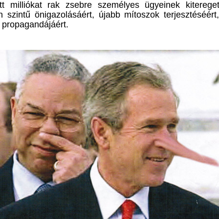
tt milliókat rak zsebre személyes ügyeinek kitereget
n szintű önigazolásáért,
újabb mítoszok terjesztéséér
n
propagandájáért.