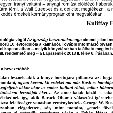
egyen irányt váltatni -- anyagi romlást előidéző háborúk
tra térni, a Wall Street-et és a deficitet megfékezni, a
lkedés érdekeit kormányprogramként megvalósítani.
Kuliffay 
ntológia végül
Az igazság haszontalansága
címmel jelent m
áború 10. évfordulója alkalmából. További információ olvash
l kapcsolatban -- melyik könyvtárakban található meg és h
ill. rendelhető meg -- a
Lapszemlék 2013 II. félév
6. írásában
 a bevezetőből:
Talán lesznek
akik
a könyv borítójára pillantva azt fogjá
mondani,
ugyan kérem, kit érdekel ma már Bush és bandája
egfeljebb akkor akar az ember hallani róluk, mikor hábor
bűnösként lecsukják őket
… Az amerikaiak közül is soka
vélekednek így, akik Barack Obama választási ígéretébe
bízva felelősségre vonásban reménykedtek. George W. Bus
azonban elégedetten, sőt, mint mondta, „emelt fővel
hagyta el második terminusa végén a Fehér Házat, é