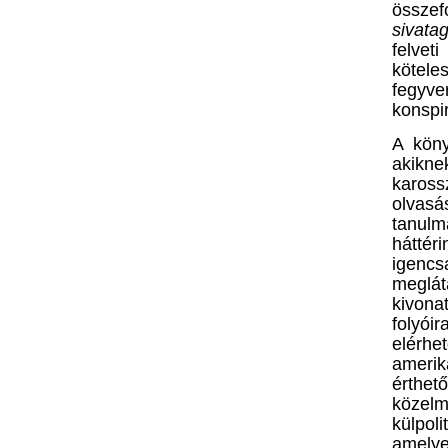
össze
sivata
felveti
kötele
fegyv
konspir
A köny
akikne
karos
olvas
tanul
háttér
igencs
meglá
kivona
folyói
elérhet
amerik
érthet
közel
külpol
amelye