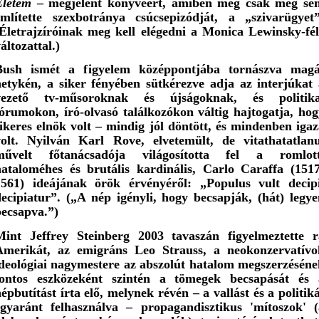
Életem
– megjelent könyvéért, amiben még csak meg se
említette szexbotránya csúcsepizódját, a „szivarügyet”
(Életrajzíróinak meg kell elégedni a Monica Lewinsky-fél
áltozattal.)
Bush ismét a figyelem középpontjába tornászva magá
hetykén, a siker fényében sütkérezve adja az interjúkat 
vezető tv-műsoroknak és újságoknak, és politika
órumokon, író-olvasó találkozókon váltig hajtogatja, hog
ikeres elnök volt – mindig jól döntött, és mindenben iga
volt. Nyilván Karl Rove, elvetemült, de vitathatatlanu
művelt főtanácsadója világosította fel a romlott
hataloméhes és brutális kardinális, Carlo Caraffa (1517
1561) ideájának örök érvényéről: „Populus vult decipi
ecipiatur”. („A nép igényli, hogy becsapják, (hát) legye
becsapva.”)
Mint Jeffrey Steinberg 2003 tavaszán figyelmeztette r
Amerikát, az emigráns Leo Strauss, a neokonzervatívo
ideológiai nagymestere az abszolút hatalom megszerzéséne
fontos eszközeként szintén a tömegek becsapását és 
épbutítást írta elő, melynek révén – a vallást és a politik
egyaránt felhasználva – propagandisztikus 'mítoszok' (