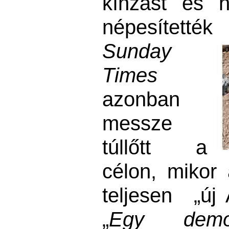
kínzást és 
népesítették
Sunday
Times
azonban
messze
túllőtt a
célon, mikor 
teljesen „új 
„
Egy demok