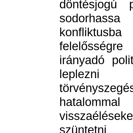
döntésjogú p
sodorhassa
konfliktus
felelősségr
irányadó polit
leplezni 
törvénys
hatalo
visszaélése
szüntetni 