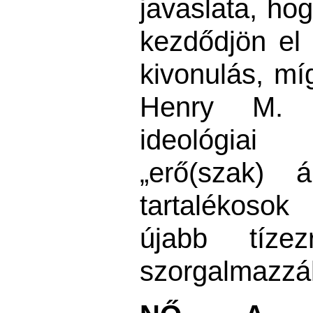
javaslata, ho
kezdődjön el 
kivonulás, mí
Henry M. 
ideológia
„erő(szak) á
tartalékoso
újabb tízez
szorgalmazzá