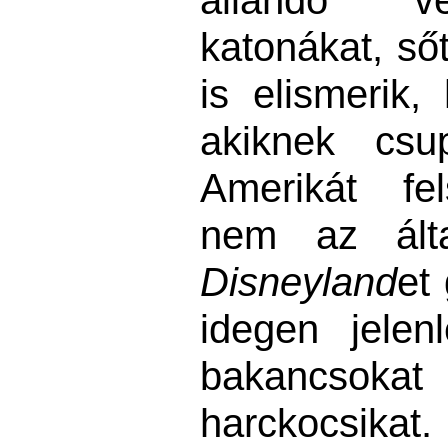
állandó ve
katonákat, ső
is
elismerik,
akiknek csu
Amerikát fe
nem az álta
Disneyland
et
idegen jelen
bakancso
harckocsikat.