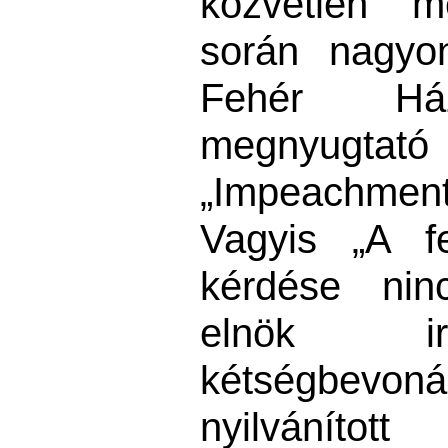
közvetlen me
során nagyo
Fehér Há
megnyugtató –
„Impeachment 
Vagyis „A f
kérdése nin
elnök ir
kétségbevonás
nyilváníto