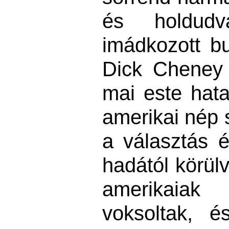
és holdud
imádkozott 
Dick Cheney 
mai este hat
amerikai nép
a választás é
hadától körül
amerikaia
voksoltak, 