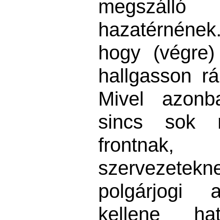
megszál
hazatérnének. 
hogy (végre
hallgasson r
Mivel azonb
sincs sok 
frontna
szervezetek
polgárjogi 
kellene h