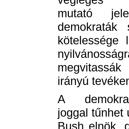
mutató j
demokraták 
kötelessége 
nyilvánoss
megvitass
irányú tevék
A demokrat
joggal tűnhet
Bush elnök, d