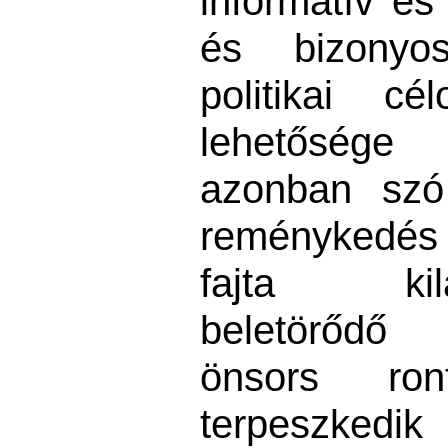
informatív és
és bizonyo
politikai cé
lehetőség
azonban szó
reménykedés 
fajta kilát
beletörődő
önsors ron
terpeszkedi