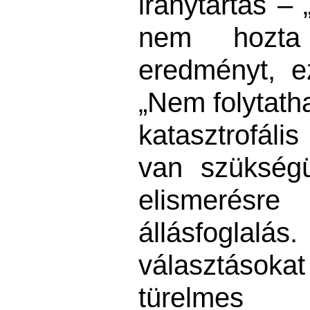
iránytartás – 
nem hozt
eredményt, ez
„Nem folytath
katasztrofáli
van szükség
elismerésr
állásfoglalá
választáso
türelmes 