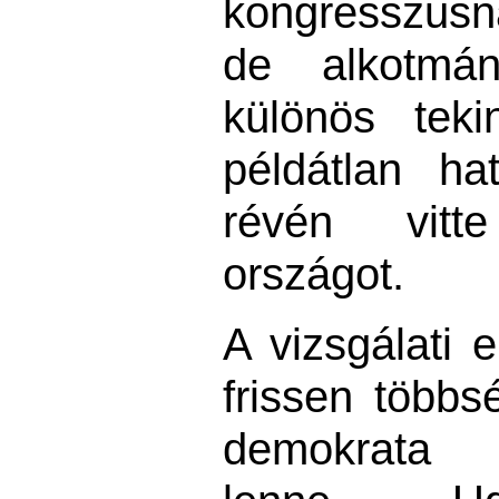
kongresszus
de alkotmán
különös teki
példátlan ha
révén vit
országot.
A vizsgálati e
frissen többs
demokrata 