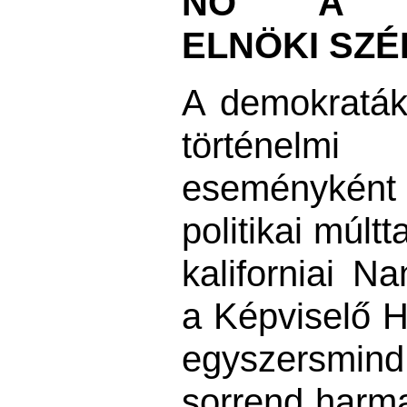
NŐ A KÉ
ELNÖKI SZ
A demokraták
történelm
eseményként
politikai múlt
kaliforniai N
a Képviselő H
egyszersmind
sorrend harma