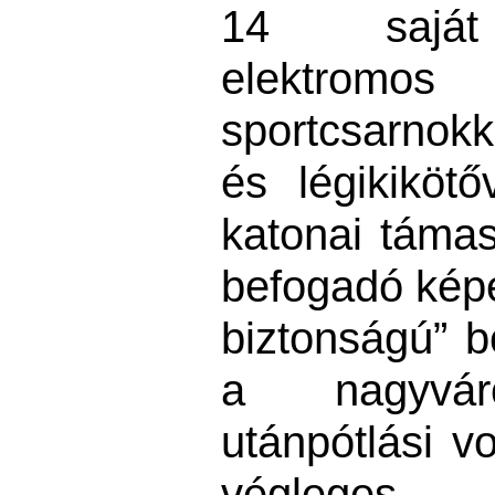
14 saját 
elektromos 
sportcsarnokk
és légikikötő
katonai támas
befogadó kép
biztonságú” b
a nagyváro
utánpótlási vo
végleges b