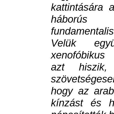
kattintására 
háborús
fundamental
Velük egy
xenofóbikus 
azt hiszik
szövetsége
hogy az ara
kínzást és 