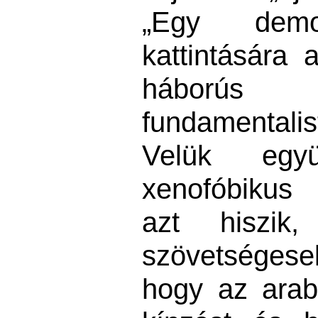
„Egy demo
kattintására 
háborús
fundamental
Velük egy
xenofóbikus 
azt hiszik
szövetsége
hogy az ara