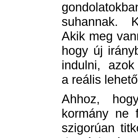
gondolat
suhannak. K
Akik meg van
hogy új irány
indulni, azok
a reális lehet
Ahhoz, hogy
kormány ne f
szigorúan titk