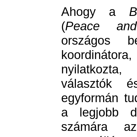
Ahogy a
B
(
Peace and
országos bé
koordináto
nyilatkozt
választók 
egyformán tu
a legjobb d
számára a