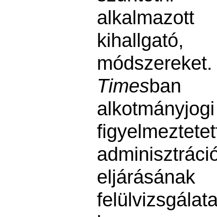
alkalmazot
kihallga
módszerek
Times
ban S
alkotmányjo
figyelmezt
adminisztrác
eljárás
felülvi