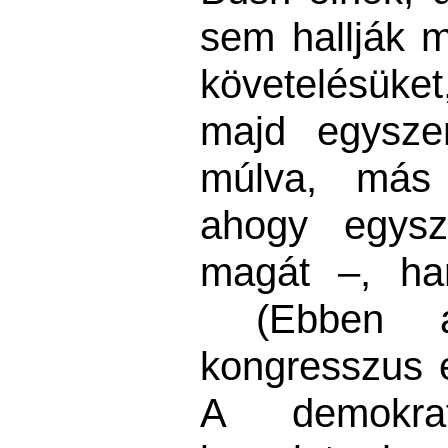
sem hallják 
követelésüke
majd egysze
múlva, más 
ahogy egysz
magát –, ha
(Ebben a
kongresszus 
A demokra