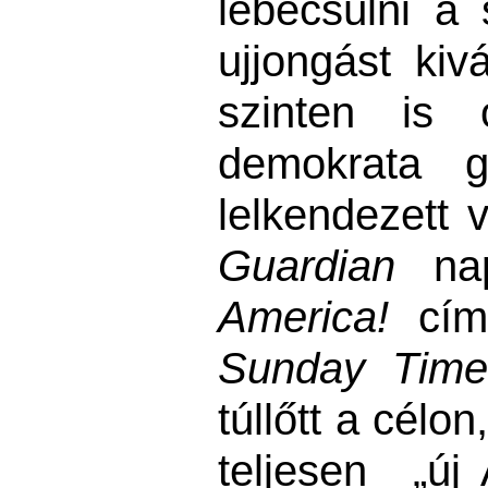
lebecsülni a 
ujjongást kiv
szinten is 
demokrata g
lelkendezett v
Guardian
nap
America!
cím
Sunday Time
túllőtt a célon
teljesen „új 