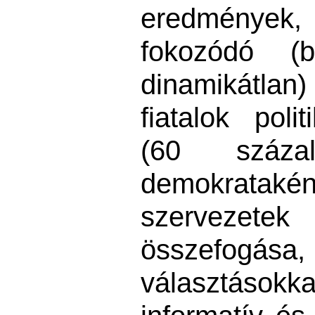
eredmények,
fokozódó (
dinamikátl
fiatalok polit
(60 százal
demokratak
szervezetek
összefogása
választások