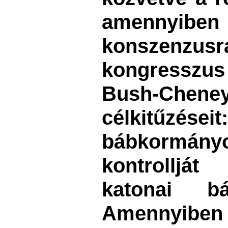
amenn
konszen
kongresszus 
Bush-Chene
célkitűzé
bábkormányo
kontrolljá
katonai bá
Amennyiben 