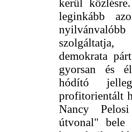
kerül közlésre
leginkább
azo
nyilvánva
szolgáltatja
demokrata párt
gyorsan és é
hódító jell
profitorientált 
Nancy Pelosi
útvonal" bele 