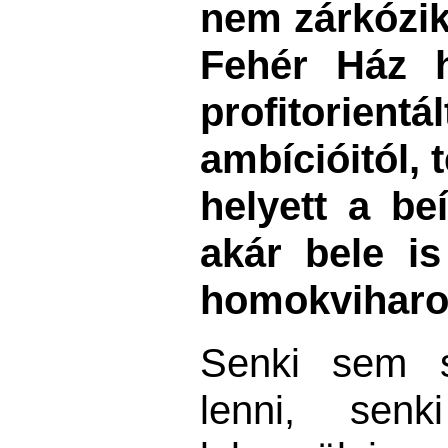
nem zárkózik
Fehér Ház h
profitori
ambícióitól, 
helyett a be
akár bele is
homokviharo
Senki sem s
lenni, sen