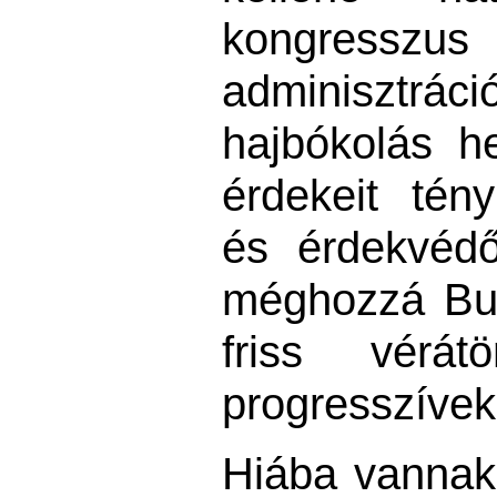
kongres
adminiszt
hajbókolás h
érdekeit tén
és érdekvédő 
méghozzá Bur
friss vérát
progresszívek 
Hiába vannak