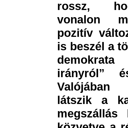
rossz, hog
vonalon m
pozitív vált
is beszél a t
demokrata
irányról” é
Valójában 
látszik a ka
megszállás 
közvetve a ré