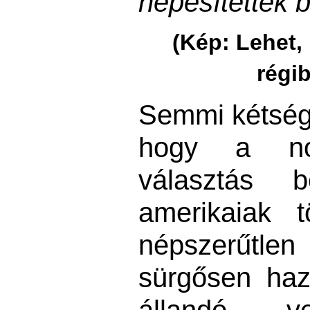
népesítették b
(Kép: Lehet
régi
Semmi kétség
hogy a nov
választás b
amerikaiak 
népszerűtlen
sürgősen haz