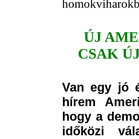
homokviharokb
ÚJ AME
CSAK ÚJ
Van egy j
ó 
hírem Ameri
hogy a demo
időközi vá