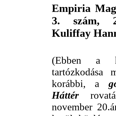
Empiria Ma
3. szám, 
Kuliffay Han
(
E
bben a 
tartózkodás
a
mi
korábbi, a
g
Háttér
rovat
november
20.á