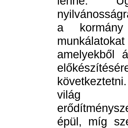
lenne. U
nyilvánosságr
a kormány 
munkálatoka
amelyekből á
előkészí
következtet
világ l
erődítmény
épül, míg sz