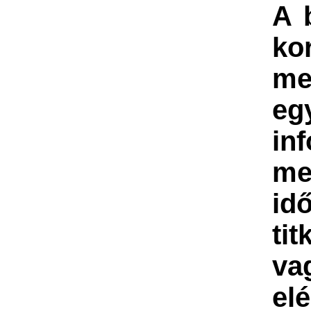
A 
ko
me
eg
in
me
id
tit
va
el