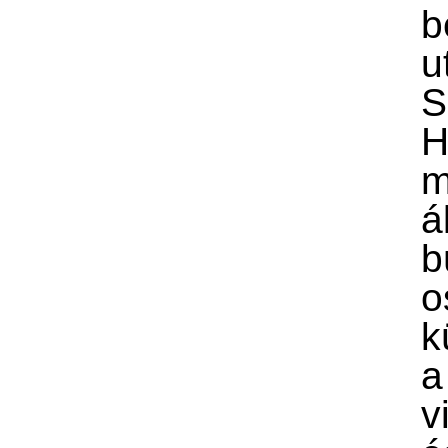
b
u
S
H
m
á
b
o
k
a
v