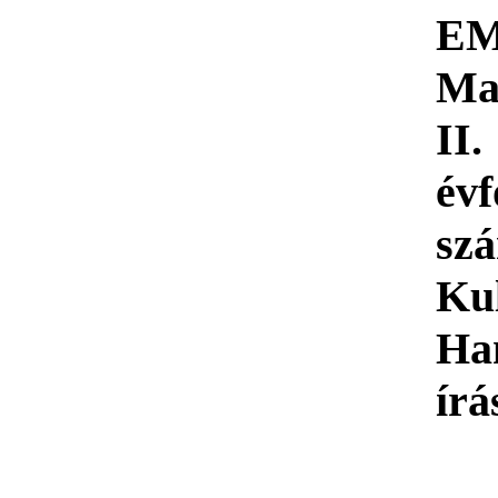
EM
Ma
II.
évf
szá
Kul
Ha
írá