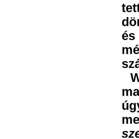
te
dö
é
mé
sz
Wh
ma
úg
me
sze