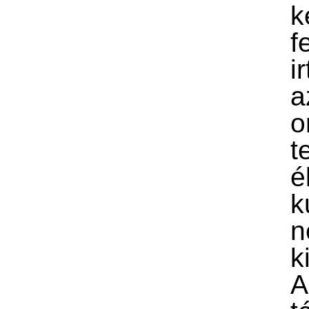
k
f
i
a
o
t
é
k
n
k
A