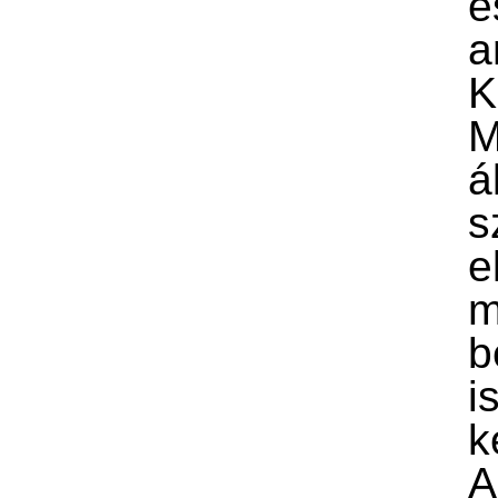
a
K
M
á
s
e
m
b
i
k
A