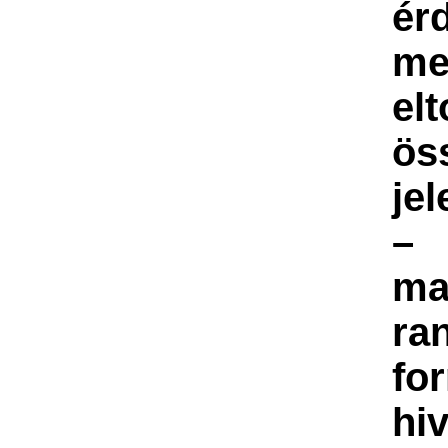
ér
me
elt
ös
je
–
ma
ra
fo
hi