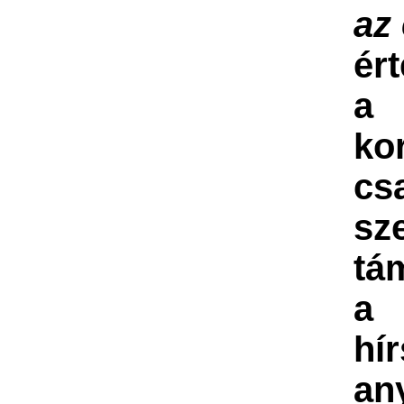
az
ér
a
ko
cs
sz
tá
a
hí
an