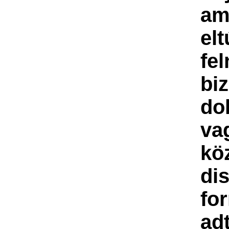
am
elt
fel
bi
do
va
kö
dis
fo
ad