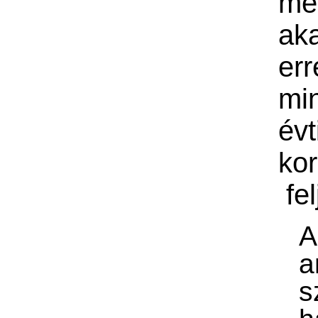
mé
ak
err
mi
évt
kor
fe
A
a
s