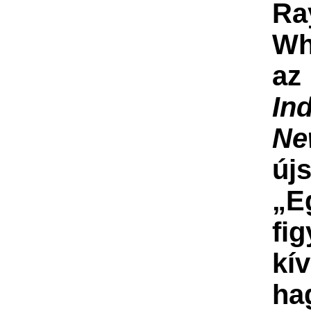
Ra
Wh
az
In
Ne
új
„
E
fi
kív
ha