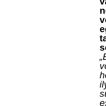
v
n
v
e
t
s
„
v
h
i
s
e