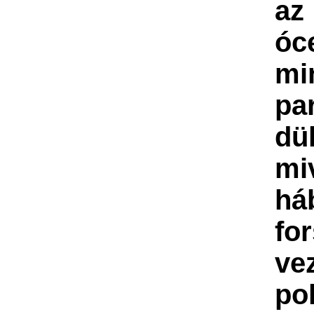
az 
óc
mi
pa
dü
mi
há
fo
ve
po