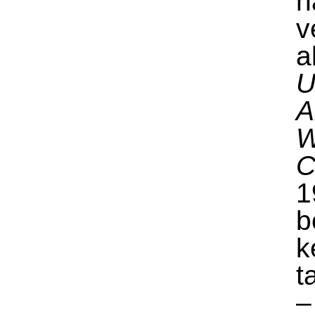
h
v
a
U
A
W
C
1
b
k
t
–