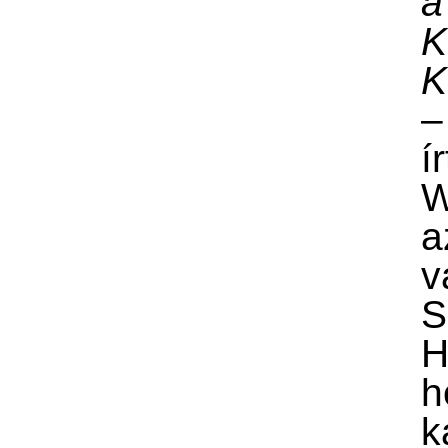
a
K
K
–
ír
W
a
v
S
H
h
k