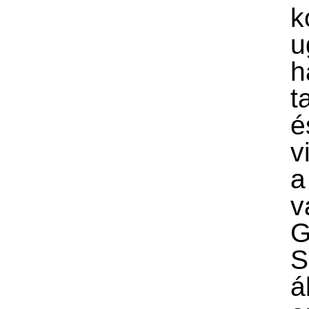
k
u
h
t
é
v
a
v
G
S
á