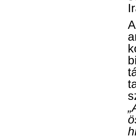
I
a
k
b
t
t
s
„
ö
h