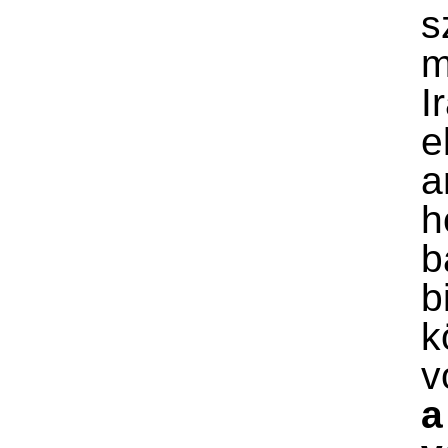
s
m
I
e
a
h
b
b
k
v
a