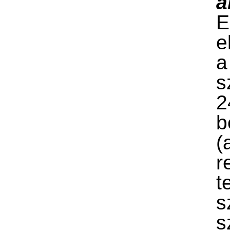
á
E
e
a
s
2
b
(
r
t
s
s