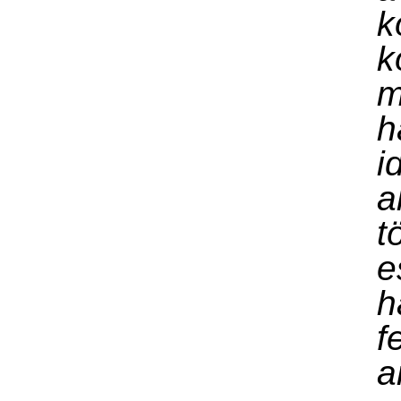
k
k
h
i
a
t
e
h
fe
a