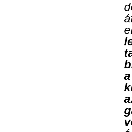
d
á
e
l
t
b
a
k
a
g
v