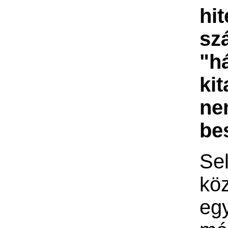
hit
sz
"h
kit
n
be
Sel
kö
eg