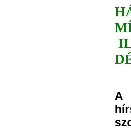
H
M
I
D
A
hí
sz