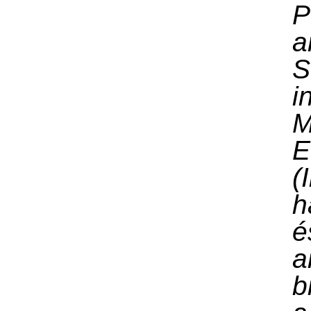
P
a
S
i
M
E
(
h
é
a
b