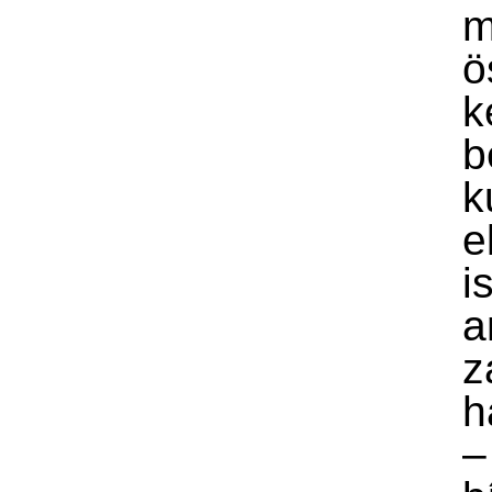
m
ö
k
b
k
e
is
a
z
h
–