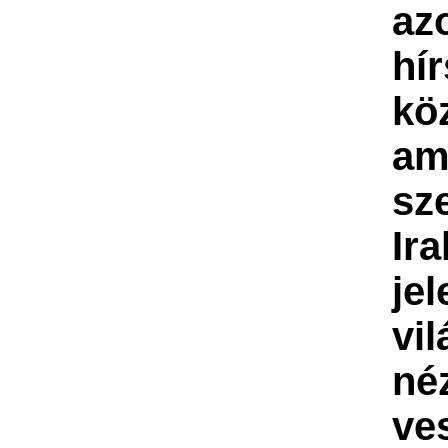
az
hí
kö
am
sze
Ir
je
vil
né
ves