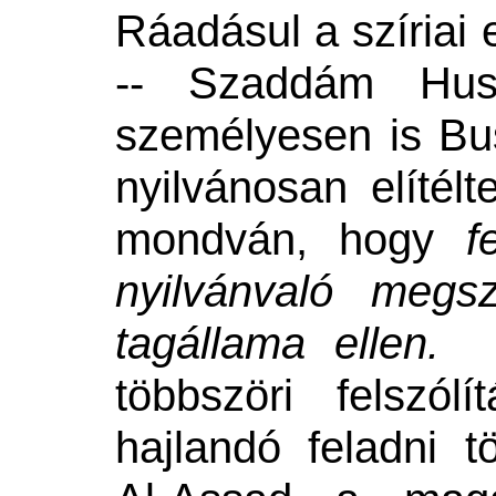
Ráadásul a szíriai 
-- Szaddám Husz
személyesen is Bu
nyilvánosan elítélt
mondván, hogy
fe
nyilvánvaló megs
tagállama elle
többszöri felszól
hajlandó feladni t