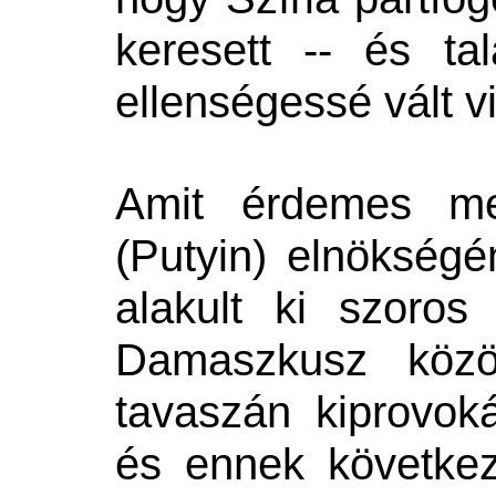
keresett -- és ta
ellenségessé vált v
Amit érdemes me
(Putyin) elnökség
alakult ki szoro
Damaszkusz közö
tavaszán kiprovokál
és ennek következ