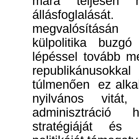
mára teljesen ny
állásfoglalását.
megvalósításán 
külpolitika buzg
lépéssel tovább m
republikánusok
túlmenően ez alka
nyilvános vitá
adminisztráció 
stratégiáját és 