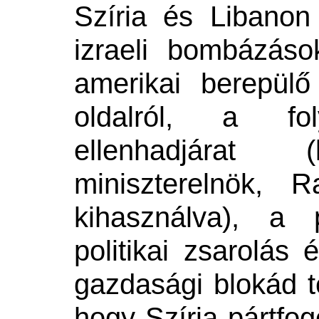
Szíria és Libanon 
izraeli bombázáso
amerikai berepülő
oldalról, a fo
ellenhadjárat
miniszterelnök, Ra
kihasználva), a 
politikai zsarolás
gazdasági blokád te
hogy Szíria pártfog