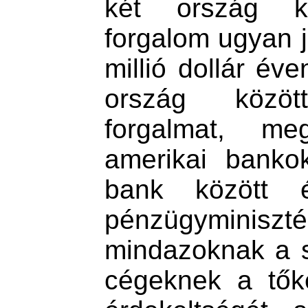
két ország kö
forgalom ugyan j
millió dollár éve
ország közöt
forgalmat, me
amerikai banko
bank között é
pénzügyminiszté
mindazoknak a s
cégeknek a tők