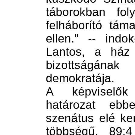
táborokban fol
felháborító táma
ellen." -- ind
Lantos, a ház 
bizottságán
demokratája.
A képviselők 
határozat eb
szenátus elé ker
többségű, 89:4