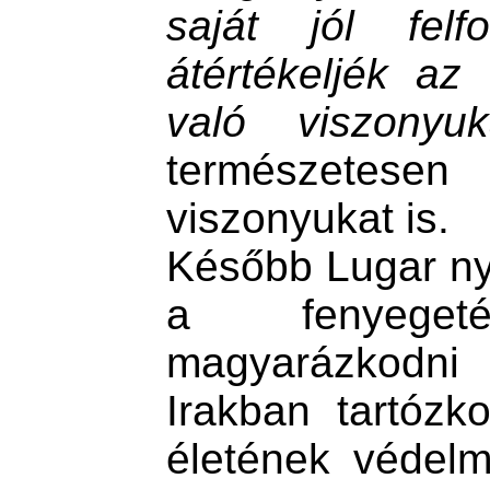
saját jól felf
átértékeljék az
való viszonyuka
természetesen
viszonyukat is.
Később L
ugar ny
a fenyeget
magyarázkodni
Irakban tartózk
életének védelm