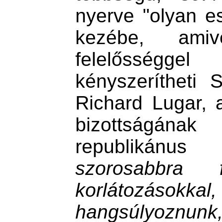
nyerve "olyan e
kezébe, ami
felelősségge
kényszerítheti Sz
Richard Lugar, a
bizottságá
republiká
szorosabbra 
korlátozásokkal,
hangsúlyoznunk