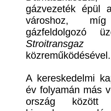
gázvezeték épül 
városhoz, mí
gázfeldolgozó 
Stroitransg
közreműködésével.
A kereskedelmi ka
év folyamán más vo
ország között -