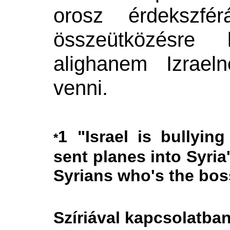
orosz érdekszfé
összeütközésre 
alighanem Izrael
venni.
1
"Israel is bullyin
*
sent planes into Syria
Syrians who's the bos
Szíriával kapcsolatba