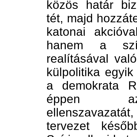
közös határ biz
tét, majd hozzát
katonai akcióva
hanem a szír
realításával va
külpolitika egyik
a demokrata Ro
éppen azz
ellenszavazatá
tervezet későb