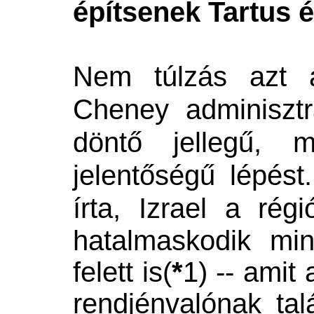
építsenek Tartus é
Nem túlzás azt á
Cheney adminisztr
döntő jellegű, m
jelentőségű lépés
írta,
Izrael a rég
hatalmaskodik mind
felett is(
*
1)
-- amit
rendjénvalónak ta