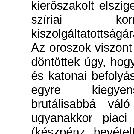
kierőszakolt elszig
szíriai kor
kiszolgáltatottság
Az oroszok viszon
döntöttek úgy, hog
és katonai befolyá
egyre kiegyen
brutálisabbá vá
ugyanakkor piaci 
(készpénz bevételt