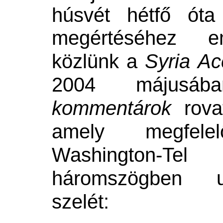
húsvét hétfő ót
egértéséhez em
m
közlünk a
Syria Ac
2004 május
kommentárok
rovat
amely
megfel
Washington-Te
háromszögben u
szelét
: