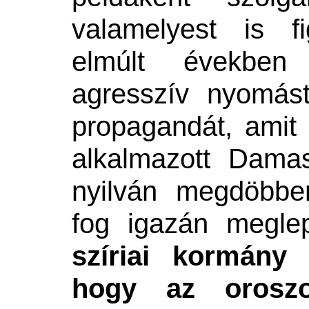
valamelyest is f
elmúlt években
agresszív nyomás
propagandát, amit
alkalmazott Dama
nyilván megdöbb
fog igazán megle
szíriai kormány
hogy az oroszo