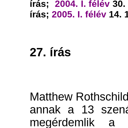
írás;
2004. I. félév
30. 
írás;
2005. I. félév
14. 
27
. írás
Matthew Rothschil
annak a 13 szená
megérdemlik a k