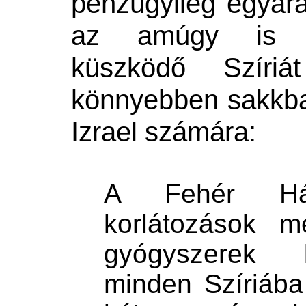
pénzügyileg egyará
az amúgy is k
küszködő Szíriát
könnyebben sakkba t
Izrael számára:
A Fehér Há
korlátozások m
gyógyszerek ki
minden Szíriába 