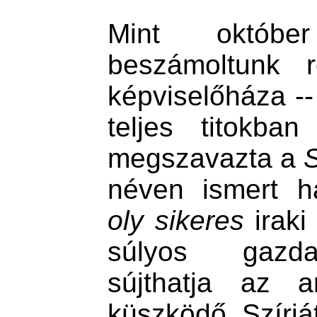
Mint októbe
beszámoltunk r
képviselőháza -
teljes titokba
megszavazta a
S
néven ismert h
oly sikeres
iraki
súlyos gazda
sújthatja az 
küszködő Szíriát.