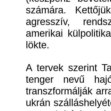
számára. Kettőjü
agresszív, rends
amerikai külpoliti
lökte.
A tervek szerint Ta
tenger nevű hajó
transzformálják arr
ukrán szálláshelyét