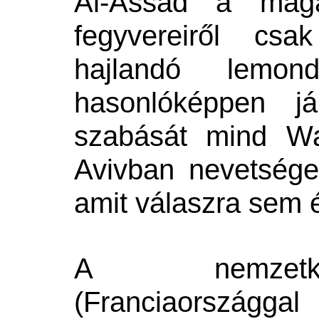
Al-Assad a maga
fegyvereiről cs
hajlandó lemon
hasonlóképpen j
szabás
á
t mind Wa
Avivban nevetséges
amit válaszra sem 
A nemzetkö
(Franciaországgal