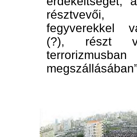
érdekeltségét, a
résztvevői
fegyverekkel v
(?), részt 
terrorizmu
megszállásában”