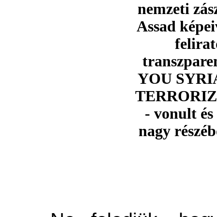
nemzeti zás
Assad képei
felira
transzpar
YOU SYRIA
TERRORIZ
- vonult és
nagy részéb