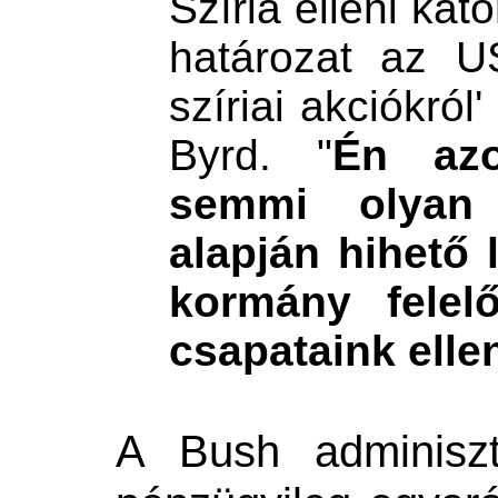
Szíria elleni kat
határozat az US
szíriai akciókról
Byrd. "
Én az
semmi
olya
alapján hihető 
kormány felel
csapataink elle
A Bush adminiszt