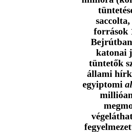
tüntetés
saccolta
források 
Bejrútban 
katonai j
tüntetők s
állami hírk
egyiptomi
a
millióan
megmo
végelátha
fegyelmezet