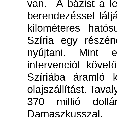
van. A bázist a l
berendezéssel látj
kilométeres hatós
Szíria egy részé
nyújtani. Mint e
intervenciót követő
Szíriába áramló 
olajszállítást. Ta
370 millió dollá
Damaszkusszal, 