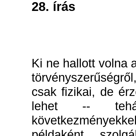
28
. írás
Ki ne hallott volna 
törvényszerűségr
csak fizikai, de érz
lehet -- teh
következményekkel
példaként szolg