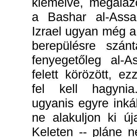
kiemelve, megaláz
a Bashar al-Assad
Izrael ugyan még a 
berepülésre szán
fenyegetőleg al-A
felett körözött, 
fel kell hagyni
ugyanis egyre inká
ne alakuljon ki ú
Keleten -- pláne n