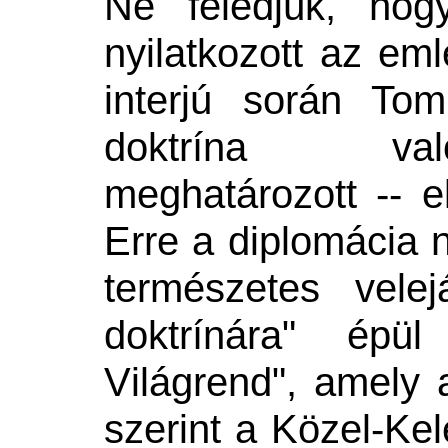
Ne feledjük,
ho
nyilatkozott az em
interjú során To
doktrína való
meghatározott -- e
Erre a diplomácia né
természetes velej
doktrínára" ép
V
ilágrend", amely 
szerint a Közel-Kel