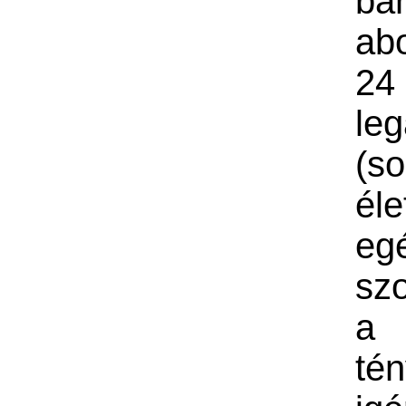
ba
ab
2
leg
(s
él
eg
szo
a
té