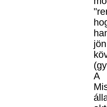
mo
"re
ho
ha
j
kö
(gy
A
Mis
áll