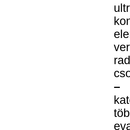
ult
kon
el
ver
rad
cs
–
kat
tö
eva