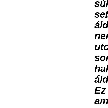
sú
se
ál
ne
ut
so
ha
áld
E
am