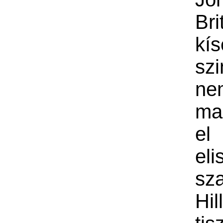
Bri
kís
szi
ne
ma
e
el
sz
Hi