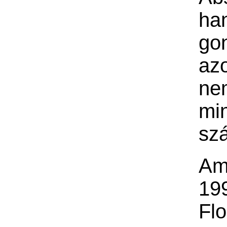
ha
go
az
ne
mi
sz
Am
19
Fl