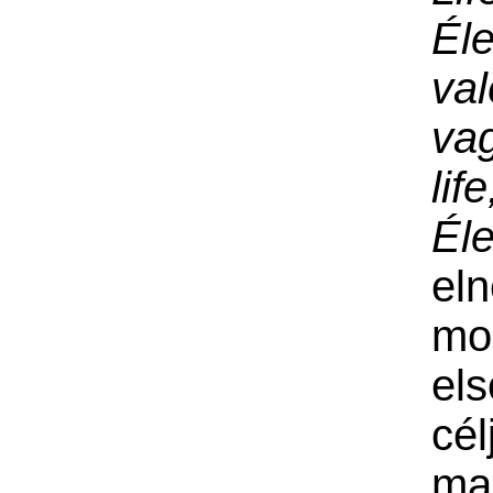
Él
va
va
life
Éle
el
mo
el
cé
ma