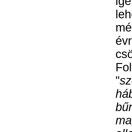
igé
le
mé
év
cs
Fo
"
sz
há
bű
ma