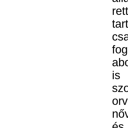
re
ta
csa
fog
abo
is
szo
orv
nő
és