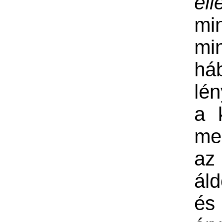
ell
mi
mi
há
lén
a 
me
az
ál
é