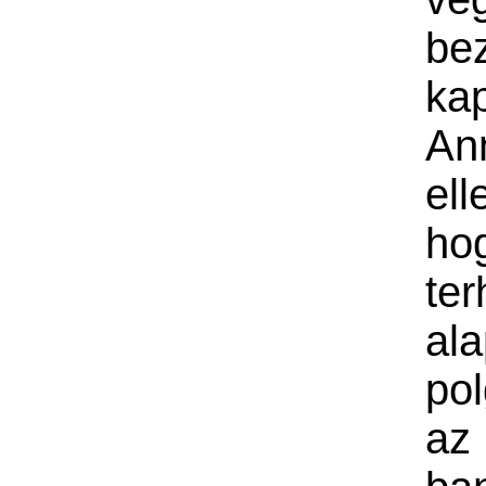
bez
kap
An
ell
h
te
al
pol
a