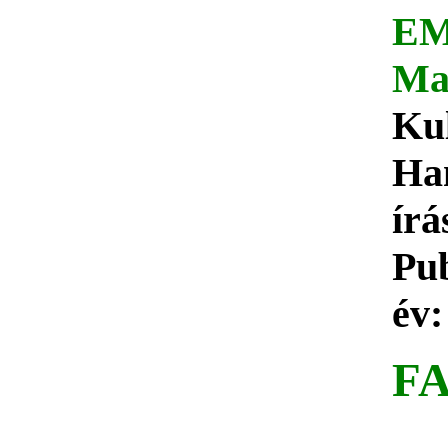
EM
Ma
Kul
Ha
írá
Pub
év:
F