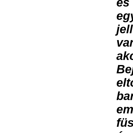
é
eg
jel
va
akc
Be
elt
ba
em
fü