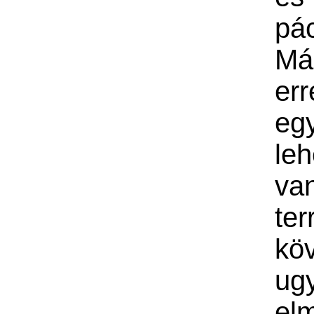
pác
Má
er
egy
le
v
ter
kö
ug
elm