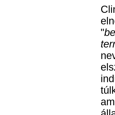
Cli
el
"
be
te
ne
els
ind
túl
am
áll