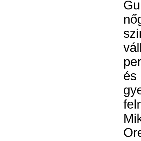
Gu
nő
sz
vál
per
é
gy
fel
Mi
Or