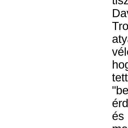
tis
Da
Tr
at
vél
ho
tet
"be
érd
és