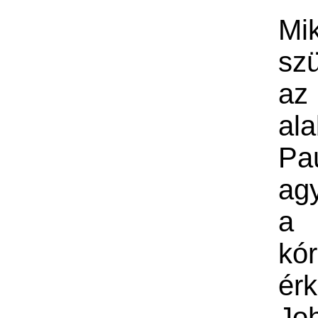
Mik
szü
az
al
Pa
agy
a
kó
ér
Jo