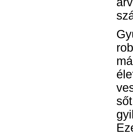
ár
sz
Gyú
rob
má
él
ves
sőt
gyi
Ez