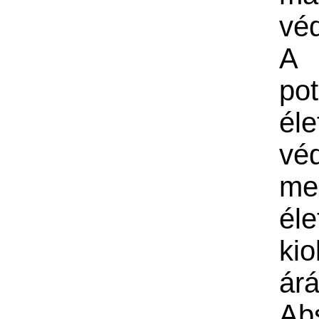
vé
A
pot
éle
vé
me
éle
kio
ár
Ab