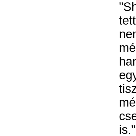
"Sh
tet
ne
mé
ha
eg
tis
mé
cs
is."