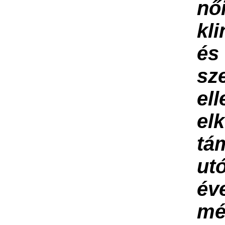
nő
kli
és
sz
ell
elk
tá
ut
év
mé