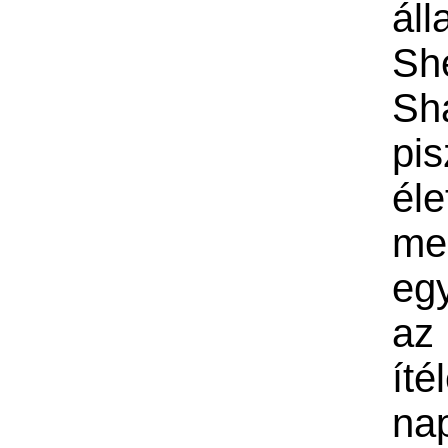
ál
Sh
Sh
pis
él
me
egy
az
íté
na