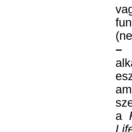
va
fun
(ne
alk
es
am
sze
a
Li