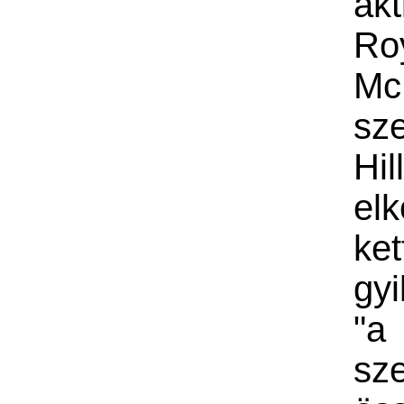
akt
Ro
Mc
sz
Hi
elk
ket
gyi
"a
sz