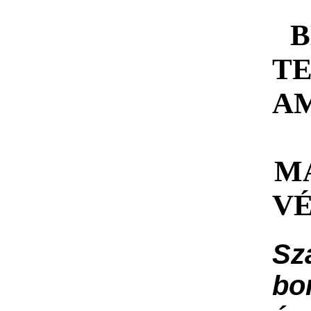
B
T
A
M
V
Sz
bo