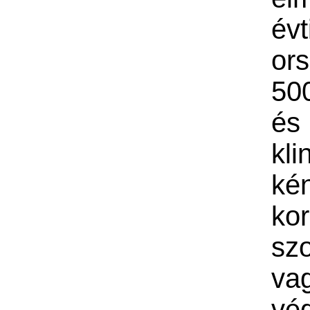
év
or
50
é
kli
kén
kor
szo
va
vé