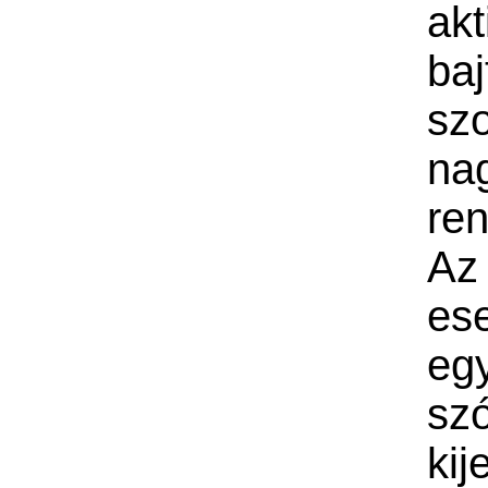
akt
baj
szo
na
ren
Az
es
egy
sz
kij