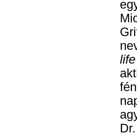
eg
Mi
Gri
n
life
akt
fé
na
agy
Dr