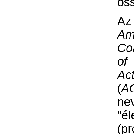
ös
Az
Am
Coa
of
Act
(
A
ne
"él
(pr