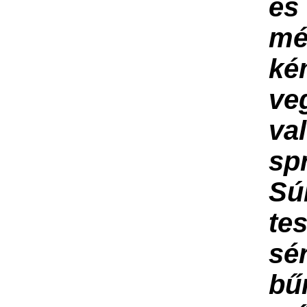
és
mé
ké
ve
va
sp
Sú
tes
sé
bűn