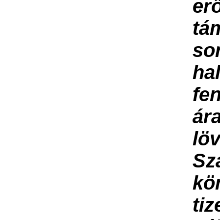
er
tá
so
ha
fe
ár
lö
Sz
kö
ti